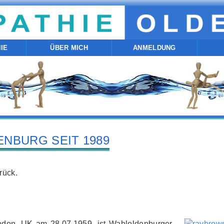
IE
ÜBER MICH
ANMELDUNG
ENBURG SEIT 1989
rück.
don, UK am 28.07.1959, ist Wahloldenburger