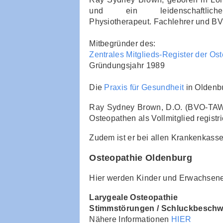
und ein leidenschaftlich
Physiotherapeut. Fachlehrer und BV
Mitbegründer des:
Zentrales Mitglieds-Register der Os
Gründungsjahr 1989
Die
Praxis für Gesundheit
in Oldenb
Ray Sydney Brown, D.O. (BVO-TAW C
Osteopathen als Vollmitglied registri
Zudem ist er bei allen Krankenkass
Osteopathie Oldenburg
Hier werden Kinder und Erwachsene 
Larygeale Osteopathie
Stimmstörungen / Schluckbeschwe
Nähere Informationen
HIER