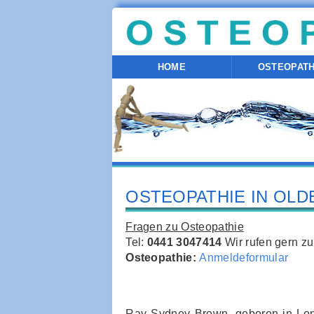
HOME
OSTEOPATH
OSTEOPATHIE IN OLD
Fragen zu Osteopathie
Tel:
0441 3047414
Wir rufen gern zu
Osteopathie:
Anmeldeformular
Ray Sydney Brown, geboren in Lon